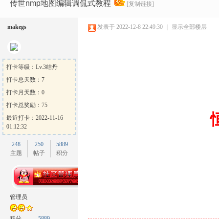
Ga
»
›
›
›
传世nmp地图编辑调侃式教程
[复制链接]
makegs
发表于 2022-12-8 22:49:30
|
显示全部楼层
打卡等级：Lv.3结丹
打卡总天数：7
打卡月天数：0
me
打卡总奖励：75
最近打卡：2022-11-16
01:12:32
248
250
5889
主题
帖子
积分
Sh
管理员
积分
5889