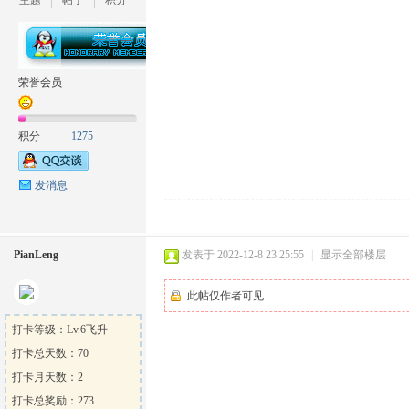
主题
帖子
积分
坛
荣誉会员
积分
1275
发消息
PianLeng
发表于 2022-12-8 23:25:55
|
显示全部楼层
此帖仅作者可见
打卡等级：Lv.6飞升
打卡总天数：70
打卡月天数：2
打卡总奖励：273