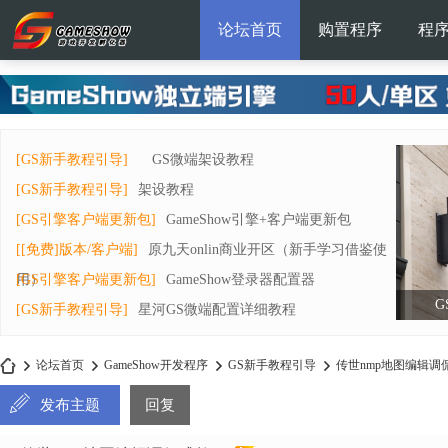
论坛首页
购置程序
程
[GS新手教程引导]
GS微端架设教程
[GS新手教程引导]
架设教程
[GS引擎客户端更新包]
GameShow引擎+客户端更新包
[[免费]版本/客户端]
原九天onlin商业开区（新手学习借鉴使
用）
[GS引擎客户端更新包]
GameShow登录器配置器
G
[GS新手教程引导]
星河GS微端配置详细教程
论坛首页
GameShow开发程序
GS新手教程引导
传世nmp地图编辑调
发布主题
回复