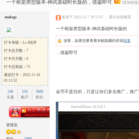
Ga
»
›
›
›
一个框架类型版本-神武基础时长版的，借鉴即可
[复制链接
makegs
发表于 2022-12-7 20:55:07
|
显示全部楼层
一个框架类型版本-神武基础时长版的
游客，如果您要查看本帖隐藏内容请
回复
打卡等级：Lv.3结丹
打卡总天数：7
，借鉴即可
打卡月天数：0
me
打卡总奖励：75
最近打卡：2022-11-16
01:12:32
248
250
5889
金币不是目的，只是让你们多去推广，推广
主题
帖子
积分
Sh
管理员
积分
5889