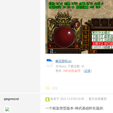
解压密码.txt
38 Bytes, 下载次数: 45
售价:
199 社区金币
[
记录
]
回复
qingrenyezi
发表于 2022-12-8 09:24:09
|
显示全部楼层
一个框架类型版本-神武基础时长版的