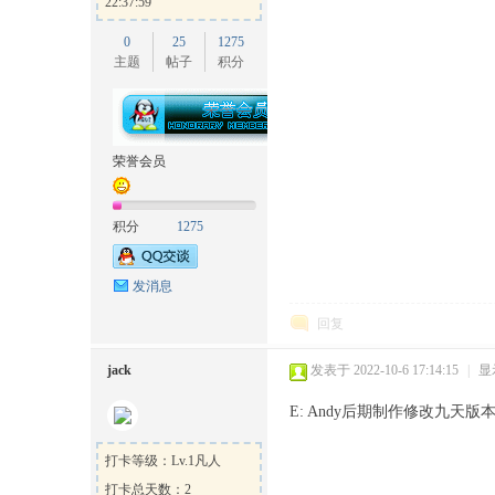
22:37:59
0
25
1275
主题
帖子
积分
坛
荣誉会员
积分
1275
发消息
回复
jack
发表于 2022-10-6 17:14:15
|
显
E: Andy后期制作修改九天版
打卡等级：Lv.1凡人
打卡总天数：2