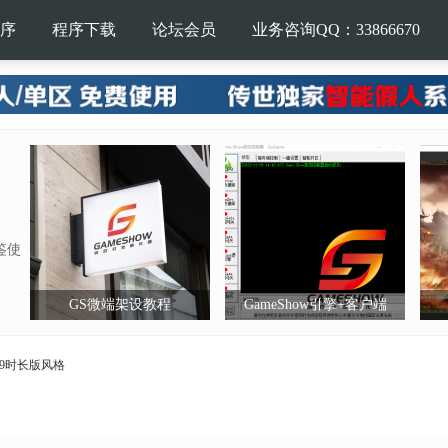
序
程序下载
论坛会员
业务咨询QQ：33866670
鉴使
GS微端架设教程
GameShow引擎+客户端
.9时长版风格