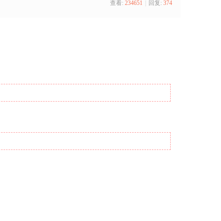
查看:
234651
|
回复:
374