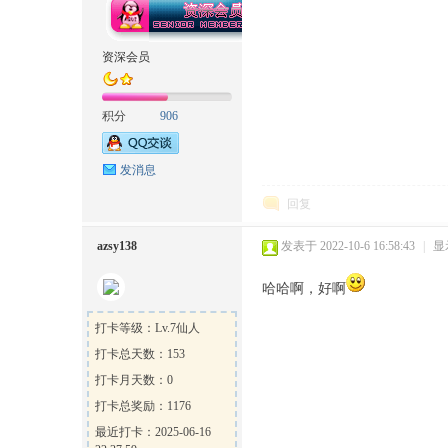
资深会员
方
积分
906
发消息
回复
azsy138
发表于 2022-10-6 16:58:43
|
显
哈哈啊，好啊
论
打卡等级：Lv.7仙人
打卡总天数：153
打卡月天数：0
打卡总奖励：1176
最近打卡：2025-06-16