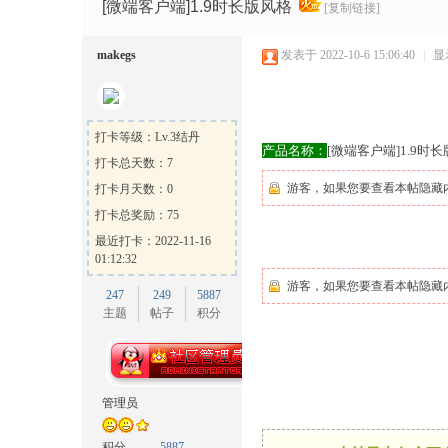
Ga
»
›
›
›
[微端客户端]1.9时长版风格
[复制链接]
makegs
发表于 2022-10-6 15:06:40
|
显
打卡等级：Lv.3结丹
产品名称：
[微端客户端]1.9时
打卡总天数：7
游客，如果您要查看本帖隐藏
打卡月天数：0
me
打卡总奖励：75
最近打卡：2022-11-16
01:12:32
游客，如果您要查看本帖隐藏
247
249
5887
主题
帖子
积分
Sh
管理员
积分
5887