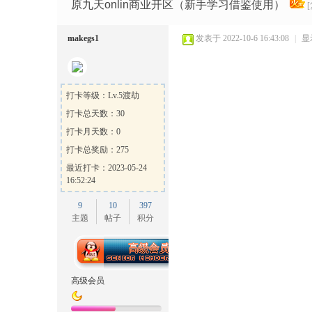
Ga
»
›
›
›
原九天onlin商业开区（新手学习借鉴使用）
makegs1
发表于 2022-10-6 16:43:08
|
显
打卡等级：Lv.5渡劫
打卡总天数：30
打卡月天数：0
me
打卡总奖励：275
最近打卡：2023-05-24
16:52:24
9
10
397
主题
帖子
积分
Sh
高级会员