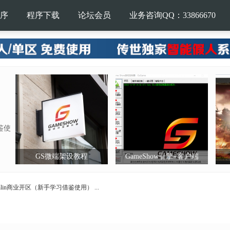
序
程序下载
论坛会员
业务咨询QQ：33866670
鉴使
GS微端架设教程
GameShow引擎+客户端
lin商业开区（新手学习借鉴使用） ...