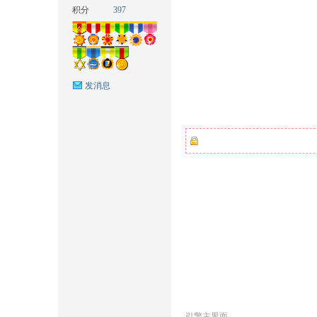
积分
397
发消息
ow
官
引擎主界面