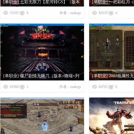
[单职业] 七彩无限刀【星河转GS】（版本
[单职业] 一把彩红刀
+微端+列表+网站）
+网站）
33105
0
作者：makegs
84229
4
[单职业] 僵尸剧情无限刀（版本+微端+列
[单职业] 2003低属
表）
+列表）
81060
1
作者：makegs
84702
0