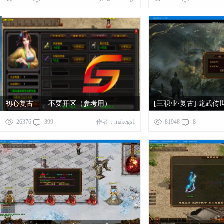
初心复古------不要开区（参考用）
[三职业·复古] 龙武
+微端+列表）
26376
399
作者：makegs1
81948
8
8