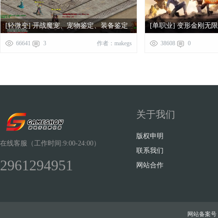
[轻微变] 开战魔宠、宠物鉴定、装备鉴定
[单职业] 变形金刚无
本+微端+列表）
66641
3
作者：makegs
38608
0
关于我们
版权申明
在线客服（工作时间:9:00-24:00）
联系我们
2961294951
网站合作
网站备案号