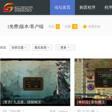
论坛首页
购置程序
程
[免费]版本/客户端
今日
0
主题
18
收藏本版
筛选:
全部主题
最后发表
更多
[复古] 九流派、技能铭文
[单职业] 新骷髅王
71804
7
作者：makegs
67501
5