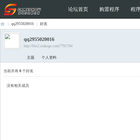
论坛首页
购置程序
程
qq2955020016
好友
qq2955020016
http://bbs2.makegs.com/?701784
Ga
›
›
主题
个人资料
当前共有
0
个好友
没有相关成员
me