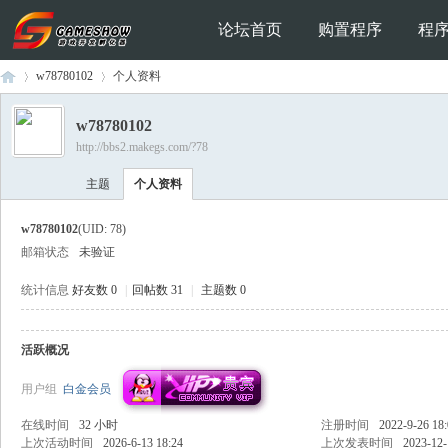
论坛首页
购置程序
程
w78780102
个人资料
w78780102
http://bbs2.makegs.com/?78
Ga
›
›
主题
个人资料
w78780102
(UID: 78)
邮箱状态
未验证
统计信息
好友数 0
|
回帖数 31
|
主题数 0
活跃概况
me
用户组
白金会员
在线时间
32 小时
注册时间
2022-9-26 18
上次活动时间
2026-6-13 18:24
上次发表时间
2023-12-