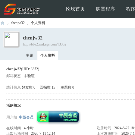
论坛首页
购置程序
程
chenjw32
个人资料
chenjw32
http://bbs2.makegs.com/?3352
Ga
›
›
主题
个人资料
chenjw32
(UID: 3352)
邮箱状态
未验证
统计信息
好友数 0
|
回帖数 15
|
主题数 0
活跃概况
me
用户组
中级会员
在线时间
4 小时
注册时间
2024-6-27 18
上次活动时间
2026-7-11 12:14
上次发表时间
2026-7-1