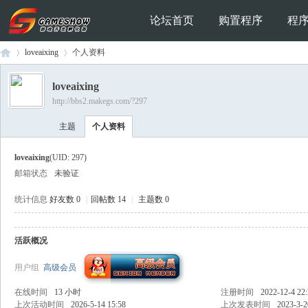
论坛首页
购置程序
程
loveaixing
个人资料
loveaixing
http://bbs2.makegs.com/?297
Ga
›
›
主题
个人资料
loveaixing
(UID: 297)
邮箱状态
未验证
统计信息
好友数 0
|
回帖数 14
|
主题数 0
活跃概况
me
用户组
高级会员
在线时间
13 小时
注册时间
2022-12-4 22
上次活动时间
2026-5-14 15:58
上次发表时间
2023-3-2