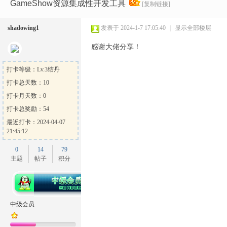
Ga
»
›
›
›
GameShow资源集成性开发工具
[复制链接]
shadowing1
发表于 2024-1-7 17:05:40
|
显示全部楼层
感谢大佬分享！
打卡等级：Lv.3结丹
打卡总天数：10
打卡月天数：0
me
打卡总奖励：54
最近打卡：2024-04-07
21:45:12
0
14
79
主题
帖子
积分
Sh
中级会员