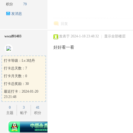
积分
79
发消息
回复
wsczl91403
发表于 2024-1-18 23:48:32
|
显示全部楼层
ow
好好看一看
打卡等级：Lv.3结丹
打卡总天数：7
打卡月天数：0
打卡总奖励：30
最近打卡：2024-01-20
23:21:48
官
0
3
41
主题
帖子
积分