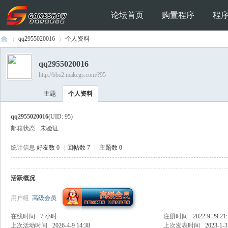
论坛首页
购置程序
程
qq2955020016
个人资料
qq2955020016
http://bbs2.makegs.com/?95
Ga
›
›
主题
个人资料
qq2955020016
(UID: 95)
邮箱状态
未验证
统计信息
好友数 0
|
回帖数 7
|
主题数 0
活跃概况
me
用户组
高级会员
在线时间
7 小时
注册时间
2022-9-29 21
上次活动时间
2026-4-9 14:38
上次发表时间
2023-1-3