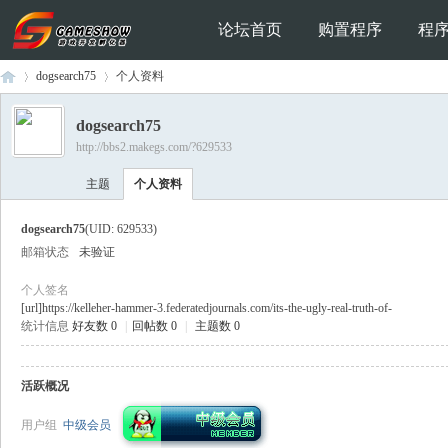
论坛首页
购置程序
程
dogsearch75
个人资料
dogsearch75
http://bbs2.makegs.com/?629533
Ga
›
›
主题
个人资料
dogsearch75
(UID: 629533)
邮箱状态
未验证
个人签名
[url]https://kelleher-hammer-3.federatedjournals.com/its-the-ugly-real-truth-of-
统计信息
好友数 0
|
回帖数 0
|
主题数 0
me
活跃概况
用户组
中级会员