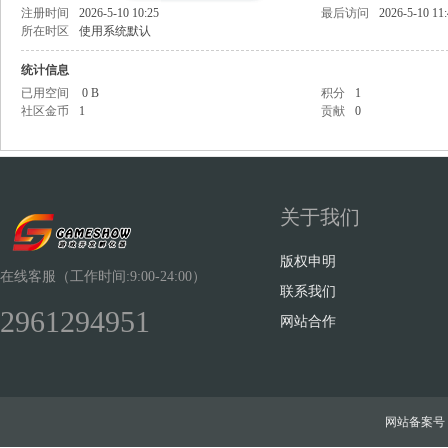
注册时间
2026-5-10 10:25
最后访问
2026-5-10 11
所在时区
使用系统默认
统计信息
已用空间
0 B
积分
1
社区金币
1
贡献
0
Sh
关于我们
版权申明
在线客服（工作时间:9:00-24:00）
联系我们
2961294951
ow
网站合作
网站备案号